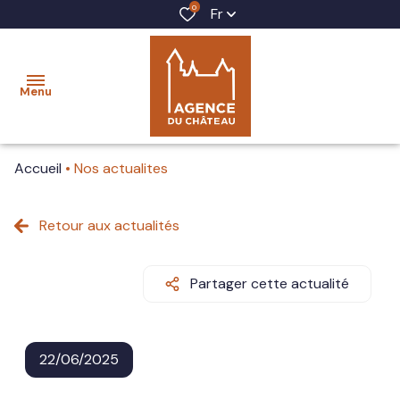
0
Fr
Menu
Accueil
Nos actualites
accueil
acheter
Retour aux actualités
louer
Partager cette actualité
vendre
gestion
22/06/2025
locative