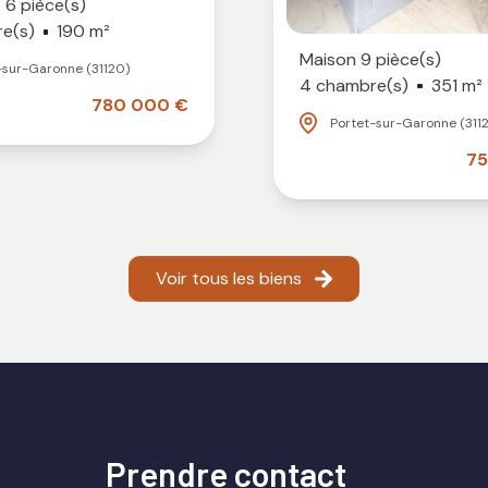
 6 pièce(s)
te
de votre projet,
e(s)
190 m²
Maison 9 pièce(s)
-sur-Garonne (31120)
4 chambre(s)
351 m²
évolutions du
780 000 €
Portet-sur-Garonne (311
75
er
, nous nous
 professionnels
s
es
, afin de vous
Voir tous les biens
nte.
prendre contact