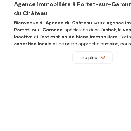
Agence immobilière à Portet-sur-Garon
du Château
Bienvenue à l’Agence du Château
, votre
agence im
Portet-sur-Garonne
, spécialisée dans l’
achat
, la
ve
locative
et l’
estimation de biens immobiliers
. Fort
expertise locale
et de notre approche humaine, nous
accompagnons à chaque étape de votre
projet immo
Lire plus
région toulousaine.
Une agence familiale aux valeurs fortes
En tant qu’
agence immobilière familiale
, nous mett
d’honneur à comprendre vos besoins, vos attentes et 
Notre équipe s’engage à vous offrir un
accompagnem
personnalisé
, basé sur des valeurs solides :
intégrité
discrétion
,
réactivité
et
persévérance
. Nous croyo
de confiance
avec chaque client, fondée sur une
com
honnête et fluide
.