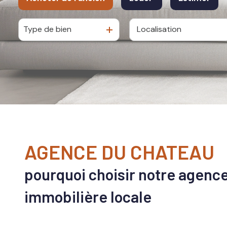
recrutement
Type de bien
De l'ancien
à l'année
De l'immo pro
De l'immo pro
AGENCE DU CHATEAU
pourquoi choisir notre agenc
immobilière locale