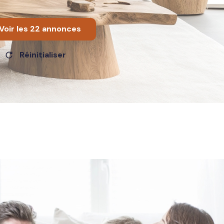
Voir les
22
annonces
Réinitialiser