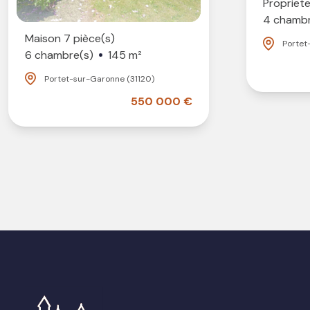
Propriete
Nous vous offrons ainsi une
prise en charge complè
4 chambr
pour un gain de temps et une tranquillité d’esprit.
Maison 7 pièce(s)
Portet
6 chambre(s)
145 m²
Une agence en veille permanente sur les 
Portet-sur-Garonne (31120)
secteur
550 000 €
Conscients de l’évolution rapide du
marché immobili
formons régulièrement et participons aux
événements
du secteur. Cela nous permet de maîtriser les dernière
réglementations
,
technologies
et
bonnes pratiqu
proposer un service de haute qualité, toujours à la poi