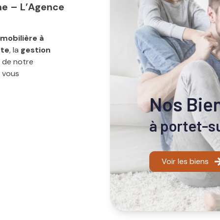
ne – L’Agence
mobilière à
nte
, la
gestion
s de notre
 vous
bilier
dans la
Nos Bie
à portet-
ons un point
vos aspirations.
Voir les biens
ent
,
transparence
,
ns en une
relation
munication