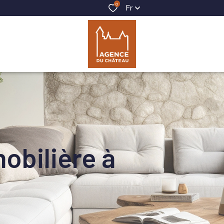
0
Fr
obilière à