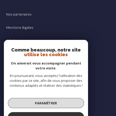
Nos partenaires
Mentions légales
Admin
Comme beaucoup, notre site
utilise les cookies
Nos honoraires
On aimerait vous accompagner pendant
Politique RGPD
votre visite.
En poursuivant, vous acceptez l'utilisation des
cookies par ce site, afin de vous proposer des
Cookies
contenus adaptés et réaliser des statistiques !
© 2026 | Tous droits réservés
PARAMÉTRER
Réalisé par