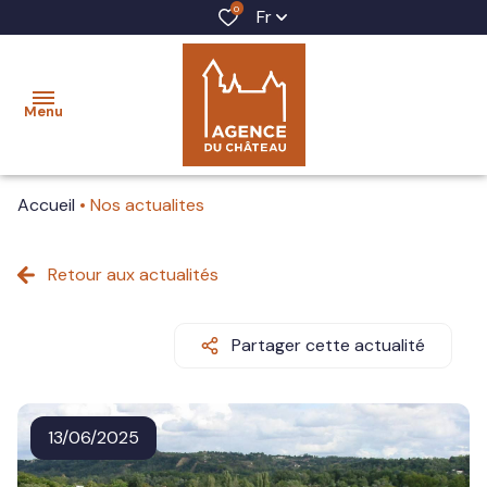
0
Fr
Menu
Accueil
Nos actualites
accueil
acheter
Retour aux actualités
louer
Partager cette actualité
vendre
gestion
13/06/2025
locative