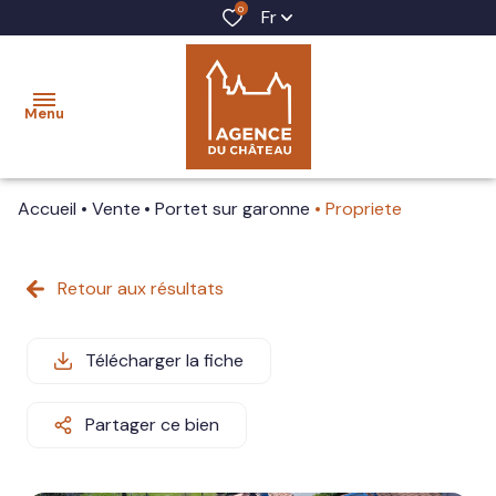
0
Fr
Menu
Accueil
Vente
Portet sur garonne
Propriete
accueil
acheter
Retour aux résultats
louer
Télécharger la fiche
vendre
gestion
Partager ce bien
locative