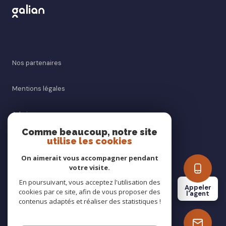
Nos partenaires
Mentions légales
Admin
Comme beaucoup, notre site
Nos honoraires
utilise les cookies
On aimerait vous accompagner pendant
Politique RGPD
votre visite.
En poursuivant, vous acceptez l'utilisation des
Appeler
Cookies
cookies par ce site, afin de vous proposer des
l'agent
contenus adaptés et réaliser des statistiques !
© 2026 | Tous droits réservés