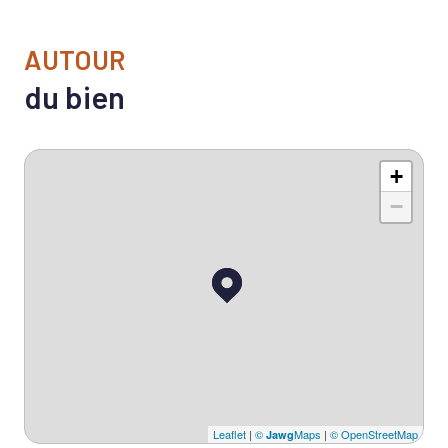
AUTOUR
du bien
+
−
Leaflet
|
©
Maps
|
© OpenStreetMap
Jawg