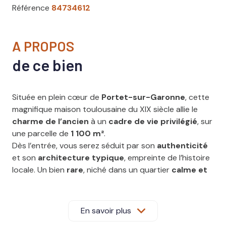
Référence
84734612
A PROPOS
de ce bien
Située en plein cœur de
Portet-sur-Garonne
, cette
magnifique maison toulousaine du XIX siècle allie le
charme de l’ancien
à un
cadre de vie privilégié
, sur
une parcelle de
1 100 m²
.
Dès l’entrée, vous serez séduit par son
authenticité
et son
architecture typique
, empreinte de l’histoire
locale. Un bien
rare
, niché dans un quartier
calme et
recherché
, à seulement quelques minutes de
Toulouse et à proximité immédiate de toutes les
commodités : commerces, transports, écoles, espaces
En savoir plus
verts...