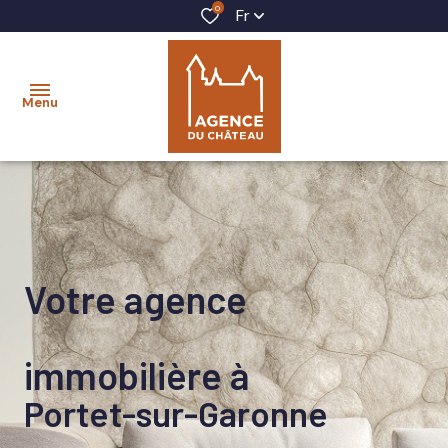
0
Fr
Menu
accueil
acheter
Votre agence
louer
vendre
immobilière à
gestion
Portet-sur-Garonne
locative