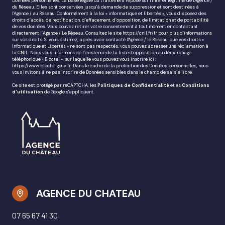
Données personnelles. La base légale du traitement repose sur l'intérêt légitime de l'Agence /
du Réseau. Elles sont conservées jusqu'à demande de suppression et sont destinées à
l'Agence / au Réseau. Conformément à la loi « informatique et libertés », vous disposez des
droits d’accès, de rectification, d’effacement, d’opposition, de limitation et de portabilité
de vos données. Vous pouvez retirer votre consentement à tout moment en contactant
directement l’Agence / Le Réseau. Consultez le site
https://cnil.fr/fr
pour plus d’informations
sur vos droits. Si vous estimez, après avoir contacté l'Agence / le Réseau, que vos droits «
Informatique et Libertés » ne sont pas respectés, vous pouvez adresser une réclamation à
la CNIL. Nous vous informons de l’existence de la liste d'opposition au démarchage
téléphonique « Bloctel », sur laquelle vous pouvez vous inscrire ici :
https://www.bloctel.gouv.fr
. Dans le cadre de la protection des Données personnelles, nous
vous invitons à ne pas inscrire de Données sensibles dans le champ de saisie libre.
Ce site est protégé par reCAPTCHA, les
Politiques de Confidentialité
et es
Conditions
d'utilisation
de Google s'appliquent.
AGENCE DU CHATEAU
07 65 67 41 30