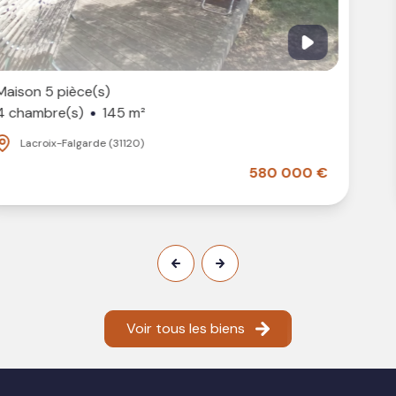
vos devis de travaux
Accompagnement par des
courtiers et
banquiers
pour optimiser votre financement
Conseils juridiques assurés par nos
partenaires
Maison 7 pièce(s)
notaires
6 chambre(s)
145 m²
Nous vous offrons ainsi une
prise en charge
complète
de votre projet, pour un gain de temps et
Portet-sur-Garonne (31120)
une tranquillité d’esprit.
580 000 €
Une agence en veille permanente sur les
évolutions du secteur
Conscients de l’évolution rapide du
marché
immobilier
, nous nous formons régulièrement et
participons aux
événements professionnels
du
Voir tous les biens
secteur. Cela nous permet de maîtriser les dernières
réglementations
,
technologies
et
bonnes
pratiques
, afin de vous proposer un service de haute