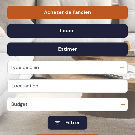
actualités
Acheter
de l'ancien
recrutement
Louer
De l'ancien
De l'immo pro
estimer
à l'année
De l'immo pro
Type de bien
Budget
Filtrer